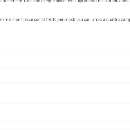
te cruelty free: non esegue alcun test sugli animali nella produzione 
animali non finisce con l’affetto per i nostri più cari amici a quattro zam