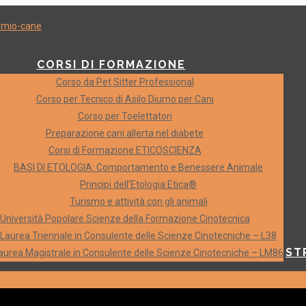
CORSI DI FORMAZIONE
Corso da Pet Sitter Professional
Corso per Tecnico di Asilo Diurno per Cani
Corso per Toelettatori
Preparazione cani allerta nel diabete
Corsi di Formazione ETICOSCIENZA
BASI DI ETOLOGIA: Comportamento e Benessere Animale
Principi dell’Etologia Etica®
Turismo e attività con gli animali
i per cani
Università Popolare Scienze della Formazione Cinotecnica
Laurea Triennale in Consulente delle Scienze Cinotecniche – L38
ST
aurea Magistrale in Consulente delle Scienze Cinotecniche – LM86