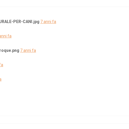
RALE-PER-CANI.jpg
7 anni fa
anni fa
roque.png
7 anni fa
fa
a