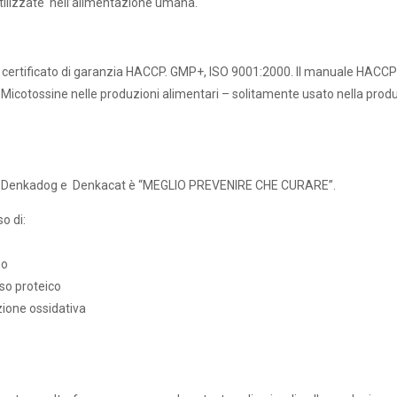
ilizzate nell’alimentazione umana.
 certificato di garanzia HACCP. GMP+, ISO 9001:2000. Il manuale HACCP 
e Micotossine nelle produzioni alimentari – solitamente usato nella prod
e di Denkadog e Denkacat è “MEGLIO PREVENIRE CHE CURARE”.
o di:
no
so proteico
zione ossidativa