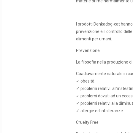
materie prime normalmente ut
I prodotti Denkadog-cat hanno
prevenzione e il controllo dell
alimenti per umani.
Prevenzione
La filosofia nella produzion
Coadiuvamente naturale in cas
✓ obesità
✓ problemi relativi all’instesti
✓ problemi dovuti ad un ecces
✓ problemi relativi alla diminu
✓ allergie ed intolleranze
Cruelty Free