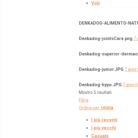
Voti
DENKADOG-ALIMENTO-NATU
Denkadog-jointsCare.png
7 
Denkadog-superior-dermac
Denkadog-junior.JPG
7 anni 
Denkadog-hypo.JPG
7 anni f
Mostro 5 risultati
Filtra
Ordina per:
Utilità
I più recenti
I più vecchi
Casuale