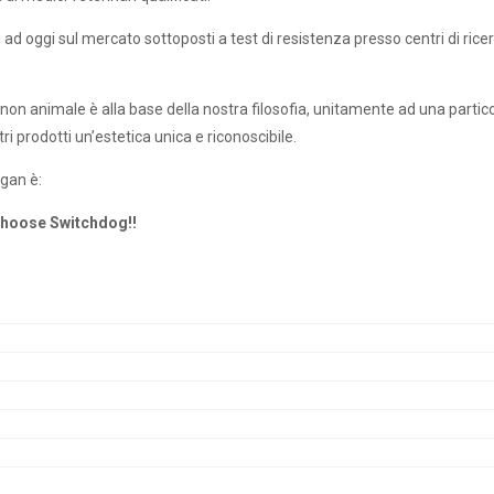
hi ad oggi sul mercato sottoposti a test di resistenza presso centri di rice
ne non animale è alla base della nostra filosofia, unitamente ad una parti
tri prodotti un’estetica unica e riconoscibile.
ogan è:
 Choose Switchdog!!