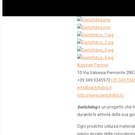
Aziende Partner
10 Via Valsesia
Piemonte
280
+39 349.9345972
+39 349.934
info@switchdog.it
http://www.switchdog.it/
Switchdog
è un progetto che h
durante le attività della sua g
Ogni prodotto utilizza materiali
siamo avvalsi della consulenza d