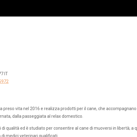
77
IT
5972
a preso vita nel 2016 e realizza prodotti per il cane, che accompagnano
iornata, dalla passeggiata al relax domestico.
 di qualità ed è studiato per consentire al cane di muoversi in libertà; a
i medici veterinari qualificati.