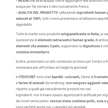
•
MODALITA’ DI UTILIZZO
: basta aggiungere alla quantità cons
acqua per far tornare il cibo nuovamente fresco;
•
QUALITA’ DEL PRODOTTO
: utilizzando
ingredienti human 
naturali al 100%
, tutti i menù presentano un’altissima appetibi
digeribilità.
Tutte le ricette sono prodotte
artigianalmente in Italia,
si c
la presenza di
elementi nutraceutici human grade
, di antios
elementi che aiutano il pelo
, supportano la
digestione
e rin
sistema immunitario
.
Inoltre, presentano un alto contenuto proteico per fornire a fi
necessaria per affrontare al meglio la giornata!
In
FIDOCHEF
sono stati
banditi
:
coloranti,
farine di
frument
e
farine di animali
da rendering.
non vengono aggiunti sale
rispetto a quelli già naturalmente presenti nei vari
ingredienti. non trovano spazio appetizzanti artificiali per ing
dei nostri amici pelosi.
nessun menu contiene pollo, soia e 
sono perfetti anche per i cagnolini più sensibili.