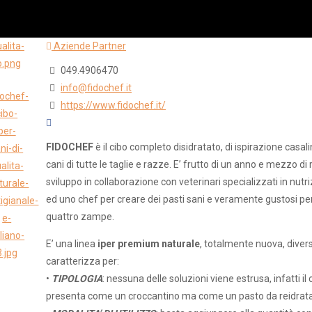
Aziende Partner
049.4906470
info@fidochef.it
https://www.fidochef.it/
FIDOCHEF
è il cibo completo disidratato, di ispirazione casal
cani di tutte le taglie e razze. E’ frutto di un anno e mezzo di 
sviluppo in collaborazione con veterinari specializzati in nut
ed uno chef per creare dei pasti sani e veramente gustosi per 
quattro zampe.
E’ una linea
iper premium naturale
, totalmente nuova, divers
caratterizza per:
•
TIPOLOGIA
: nessuna delle soluzioni viene estrusa, infatti il 
presenta come un croccantino ma come un pasto da reidrata