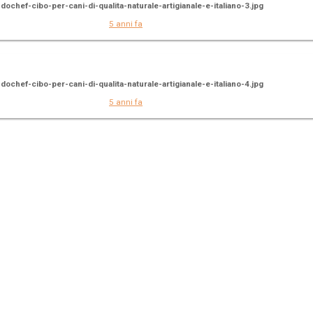
idochef-cibo-per-cani-di-qualita-naturale-artigianale-e-italiano-3.jpg
5 anni fa
idochef-cibo-per-cani-di-qualita-naturale-artigianale-e-italiano-4.jpg
5 anni fa