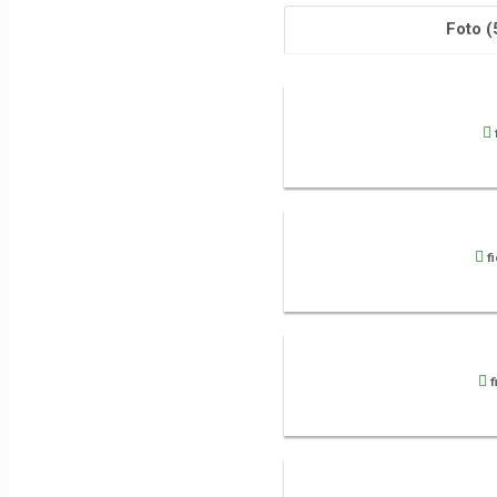
Foto (
f
f