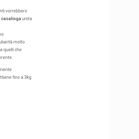
nti vorrebbero
 casalinga
unita
no
liarità molto
a quelli che
erente.
tamente
ttiene fino a 3kg