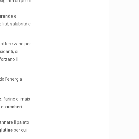
igliata un po’ di
grande
e
lità, salubrità e
aratterizzano per
sidanti, di
forzano il
do l’energia
o
, farine di mais
 e zuccheri
annare il palato
glutine
per cui