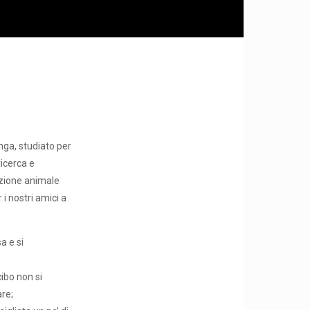
inga, studiato per
ricerca e
rizione animale
i nostri amici a
a e si
cibo non si
re;