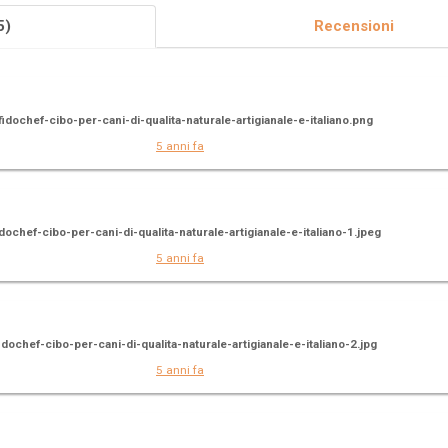
5)
Recensioni
fidochef-cibo-per-cani-di-qualita-naturale-artigianale-e-italiano.png
5 anni fa
idochef-cibo-per-cani-di-qualita-naturale-artigianale-e-italiano-1.jpeg
5 anni fa
idochef-cibo-per-cani-di-qualita-naturale-artigianale-e-italiano-2.jpg
5 anni fa